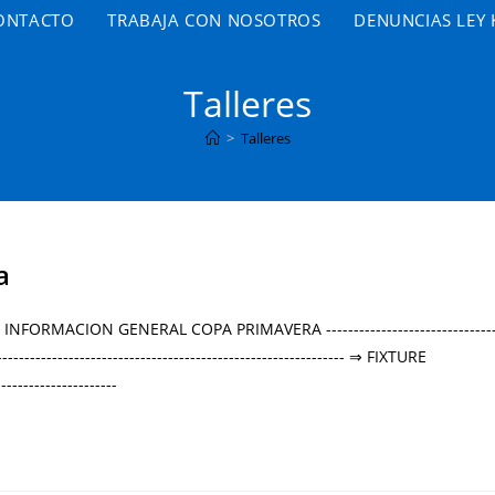
ONTACTO
TRABAJA CON NOSOTROS
DENUNCIAS LEY 
Talleres
>
Talleres
a
-------- ⇒ INFORMACION GENERAL COPA PRIMAVERA ------------------------------
------------------------------------------------------------ ⇒ FIXTURE
--------------------